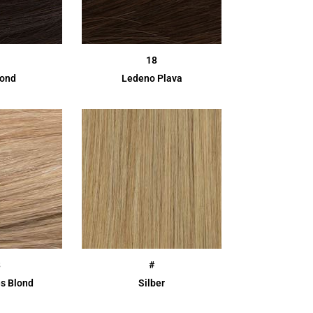
18
lond
Ledeno Plava
3
#
es Blond
Silber