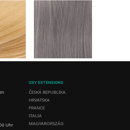
OXY EXTENSIONS
fen
ČESKÁ REPUBLIKA
HRVATSKA
FRANCE
ITALIA
MAGYARORSZÁG
:00 Uhr