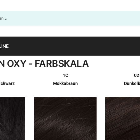
LINE
 OXY - FARBSKALA
1C
02
Schwarz
Mokkabraun
Dunkel