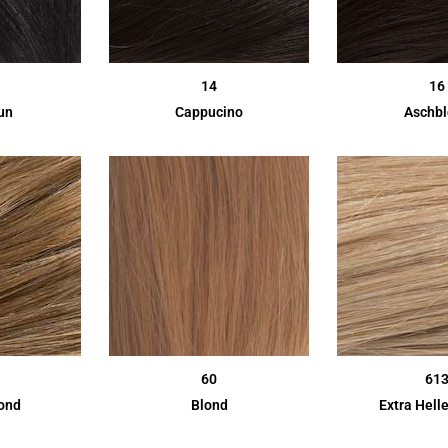
14
16
un
Cappucino
Aschb
60
61
ond
Blond
Extra Hell